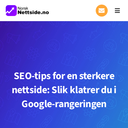
Skip
to
Toggl
Navig
content
Hjem
Prosess
Prosjekter
SEO-tips for en sterkere
Priser
FAST
nettside: Slik klatrer du i
Design maler
Google-rangeringen
Om oss