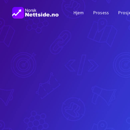
Skip
Hjem
Prosess
Prosj
to
content