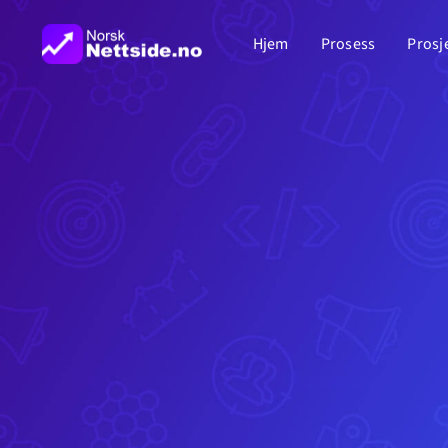
Skip
Hjem
Prosess
Prosj
to
content