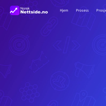
Skip
Hjem
Prosess
Prosj
to
content