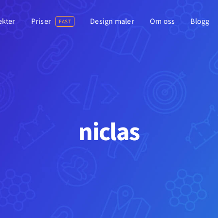
ekter
Priser
Design maler
Om oss
Blogg
FAST
niclas